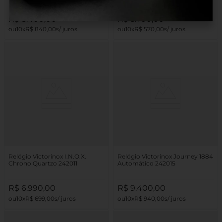
R$
8
.
400
,
00
R$
5
.
700
,
00
10
R$
840
,
00
10
R$
570
,
00
Relógio Victorinox I.N.O.X.
Relógio Victorinox Journey 1884
Chrono Quartzo 242011
Automático 242015
R$
6
.
990
,
00
R$
9
.
400
,
00
10
R$
699
,
00
10
R$
940
,
00