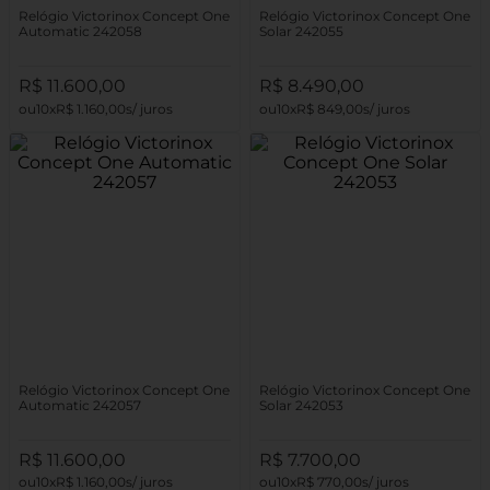
Relógio Victorinox Concept One
Relógio Victorinox Concept One
Automatic 242058
Solar 242055
R$
11
.
600
,
00
R$
8
.
490
,
00
10
R$
1
.
160
,
00
10
R$
849
,
00
Relógio Victorinox Concept One
Relógio Victorinox Concept One
Automatic 242057
Solar 242053
R$
11
.
600
,
00
R$
7
.
700
,
00
10
R$
1
.
160
,
00
10
R$
770
,
00