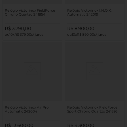
Relógio Victorinox FieldForce
Relógio Victorinox I.N.O.X.
Chrono Quartzo 241854
Automatic 242019
R$
3
.
790
,
00
R$
8
.
900
,
00
10
R$
379
,
00
10
R$
890
,
00
Relógio Victorinox Air Pro
Relógio Victorinox FieldForce
Automatic 242004
Sport Chrono Quartzo 241893
R$
13
.
600
,
00
R$
4
.
300
,
00