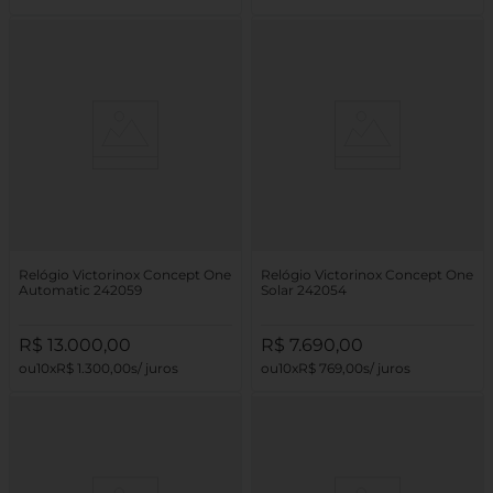
Relógio Victorinox Concept One
Relógio Victorinox Concept One
Automatic 242059
Solar 242054
R$
13
.
000
,
00
R$
7
.
690
,
00
10
R$
1
.
300
,
00
10
R$
769
,
00