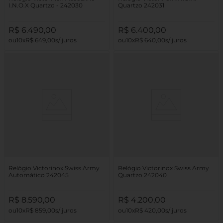
I.N.O.X Quartzo - 242030
Quartzo 242031
R$
6
.
490
,
00
R$
6
.
400
,
00
10
R$
649
,
00
10
R$
640
,
00
Relógio Victorinox Swiss Army
Relógio Victorinox Swiss Army
Automático 242045
Quartzo 242040
R$
8
.
590
,
00
R$
4
.
200
,
00
10
R$
859
,
00
10
R$
420
,
00