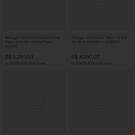
Relógio Victorinox Swiss Army
Relógio Victorinox New I.N.O.X
Masculino Borracha Preta -
Verde Automático 242017.1
242051
R$
6
.
290
,
00
R$
8
.
290
,
00
10
R$
629
,
00
10
R$
829
,
00