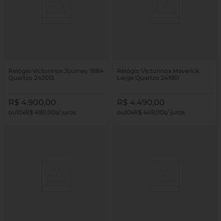
Relógio Victorinox Journey 1884
Relógio Victorinox Maverick
Quartzo 242013
Large Quartzo 241951
R$
4
.
900
,
00
R$
4
.
490
,
00
10
R$
490
,
00
10
R$
449
,
00