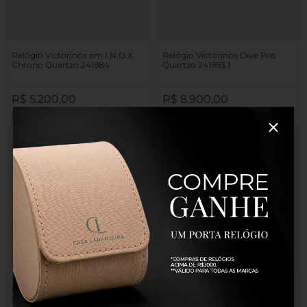
Relógio Victorinox em I.N.O.X.
Relógio Victorinox Dive Pro
Chrono Quartzo 241984
Quartzo 241993.1
R$
5
.
200
,
00
R$
8
.
900
,
00
10
R$
520
,
00
10
R$
890
,
00
Relógio Victorinox Airboss
Relógio Victorinox Maverick
Mechanical Automático 241998
Chronograph 241946