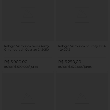
Relógio Victorinox Swiss Army
Relógio Victorinox Journey 1884
Chronograph Quartzo 242050
- 242012
R$
5
.
900
,
00
R$
6
.
290
,
00
10
R$
590
,
00
10
R$
629
,
00