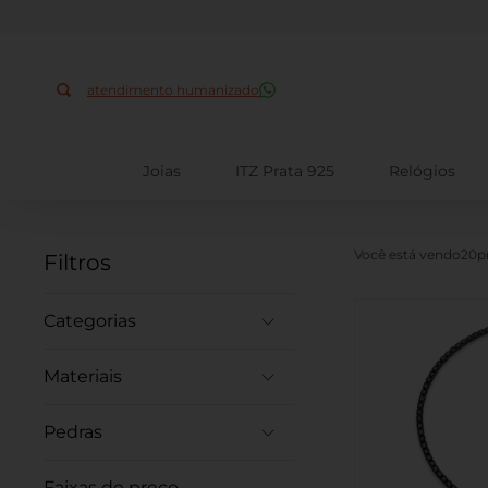
Busque aqui
atendimento humanizado
Joias
ITZ Prata 925
Relógios
20
Filtros
Pulseiras
Gargantilhas
Prata 925
Pedras
Ouro Amarelo
Zircônia
Zircônia
Faixas de preço