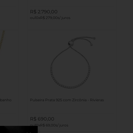
R$
2
.
790
,
00
10
R$
279
,
00
m banho
Pulseira Prata 925 com Zircônia - Rivieras
R$
690
,
00
10
R$
69
,
00