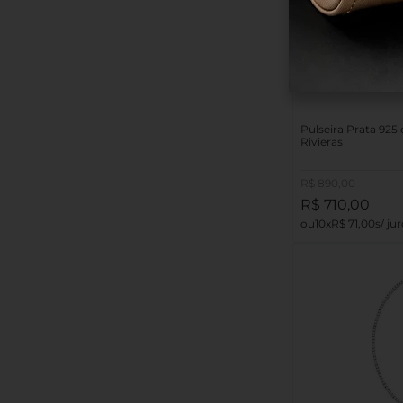
Pulseira Prata 925
Rivieras
R$
890
,
00
R$
710
,
00
10
R$
71
,
00