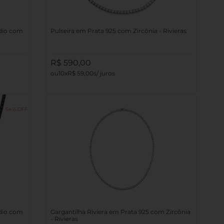
ódio com
Pulseira em Prata 925 com Zircônia - Rivieras
R$
590
,
00
10
R$
59
,
00
54%
ódio com
Gargantilha Riviera em Prata 925 com Zircônia
- Rivieras