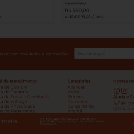
R$
2
.
790
,
00
R$
990
,
00
10
R$
99
,
00
das nossas novidades e promoções
al de atendimento
Categorias
Nossas re
ica de Compra
Alianças
ca de Garantia
Anéis
ca de Troca e Devolução
Brincos
Ajuda e S
ca de Entrega
Correntes
Fale co
ca de Privacidade
Gargantilhas
Dúvidas
s de Pagamento
Infantil
ntas Frequentes
Pingentes
*VÁLIDO PARA COMPRAS ACIMA DE R$1.500.
um franqueado
Pulseiras
rimeira
NÃO SE APLICA A RELÓGIOS, ALIANÇAS E JOIAS EM
PROMOÇÃO.
lhe conosco
Relógios
Solitários