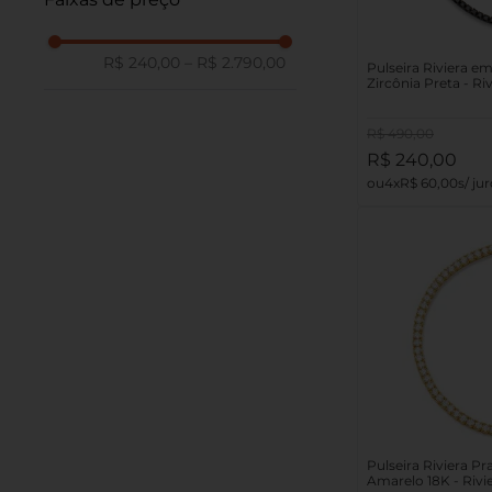
R$ 240,00
–
R$ 2.790,00
Pulseira Riviera e
Zircônia Preta - Ri
R$
490
,
00
R$
240
,
00
4
R$
60
,
00
Pulseira Riviera P
Amarelo 18K - Rivi