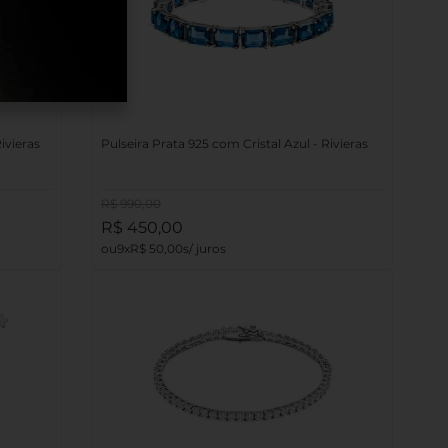
ivieras
Pulseira Prata 925 com Cristal Azul - Rivieras
R$
990
,
00
R$
450
,
00
9
R$
50
,
00