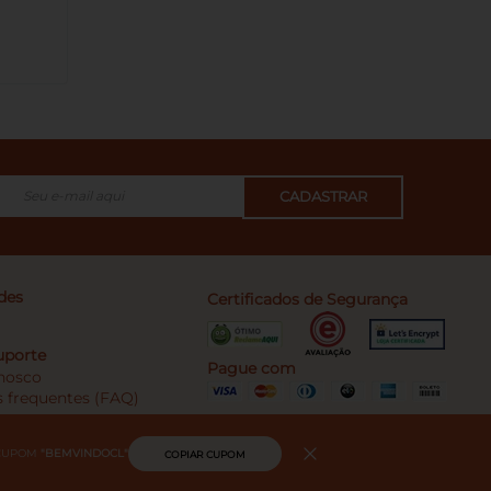
CADASTRAR
des
Certificados de Segurança
uporte
Pague com
nosco
 frequentes (FAQ)
CUPOM
"
BEMVINDOCL
"
COPIAR CUPOM