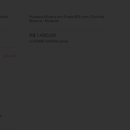
cônia
Pulseira Riviera em Prata 925 com Zircônia
Branca - Rivieras
R$
1
.
490
,
00
10
R$
149
,
00
65%
a -