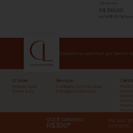
R$
790
,
00
R$
390
,
00
7
R$
55
,
71
Cadastre-se para ficar por dentro 
Cl Joias
Serviços
Centr
Nossas lojas
Cuidados com as joias
Polít
Sobre a CL
Entregas e Serviços
Políti
Políti
Políti
Políti
Forma
Pergu
Seja 
VOCÊ GANHOU
na sua p
R$300*
Traba
compra.