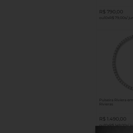
R$
790
,
00
10
R$
79
,
00
Pulseira Riviera e
Rivieras
R$
1
.
490
,
00
10
R$
149
,
00