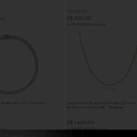
R$
1
.
290
,
00
R$
590
,
00
10
R$
59
,
00
m Prata 925 com Zircônia -
Gargantilha Riviera em Prata 925 co
de Ouro Amarelo 18K - Rivieras
R$
1
.
490
,
00
10
R$
149
,
00