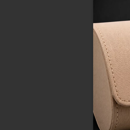
Gargantilha Prata 
Rivieras
R$
790
,
00
R$
390
,
00
7
R$
55
,
71