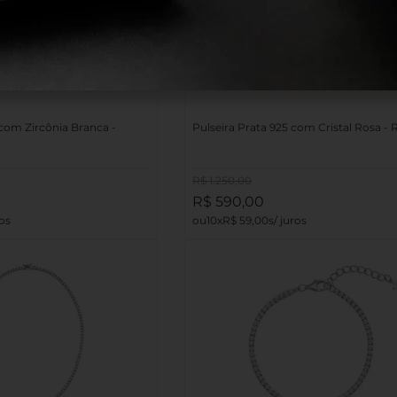
 com Zircônia Branca -
Pulseira Prata 925 com Cristal Rosa - R
R$
1
.
250
,
00
R$
590
,
00
10
R$
59
,
00