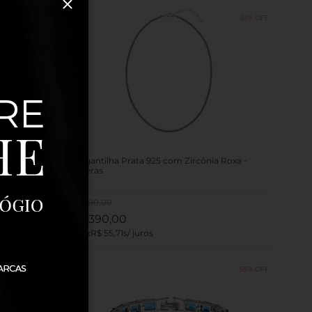
51%
Zircônia
Gargantilha Prata 925 com Zircônia Roxa -
Rivieras
R$
790
,
00
R$
390
,
00
7
R$
55
,
71
53%
55%