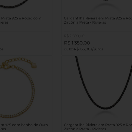
m Prata 925 e Ródio com
Gargantilha Riviera em Prata 925 e R
vieras
Zircônia Preta - Rivieras
R$
2
.
690
,
00
R$
1
.
350
,
00
10
R$
135
,
00
rata 925 com banho de Ouro
Gargantilha Riviera em Prata 925 e R
eras
Zircônia Preta - Rivieras