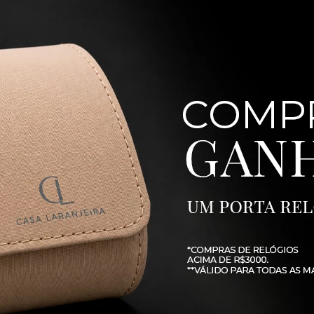
51%
925 com Zircônia Verde -
Gargantilha Riviera em Prata 925 com 
Branca - Coleção Rivieras
R$
1
.
290
,
00
10
R$
129
,
00
20%