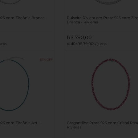
925 com Zircônia Branca -
Pulseira Riviera em Prata 925 com Zir
Branca - Rivieras
R$
790
,
00
10
R$
79
,
00
51%
925 com Zircônia Azul -
Gargantilha Prata 925 com Cristal Ros
Rivieras