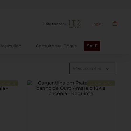
Frete grátis
a partir de R$499
Login
Visite também
Masculino
Consulte seu Bônus
SALE
Mais recentes
çamento
Lançamento