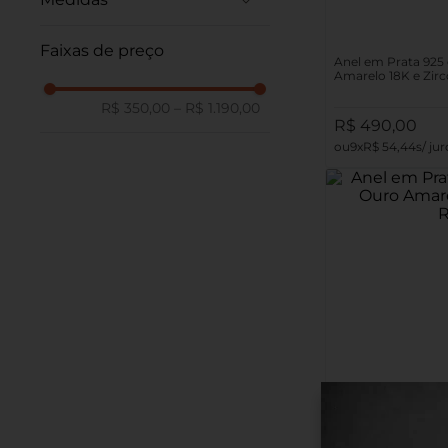
13
Faixas de preço
14
Anel em Prata 92
Amarelo 18K e Zirc
15
16
R$ 350,00
–
R$ 1.190,00
R$
490
,
00
17
9
R$
54
,
44
18
19
20
21
22
Anel em Prata 92
Amarelo 18K e Zirc