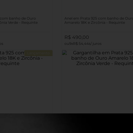
5 com banho de Ouro
Anel em Prata 925 com banho de Our
ônia Verde - Requinte
Amarelo 18K e Zircônia - Requinte
R$
490
,
00
9
R$
54
,
44
Lançamento
5 com banho de Ouro
Gargantilha em Prata 925 com banho
ônia - Requinte
Amarelo 18K e Zircônia Verde - Requin