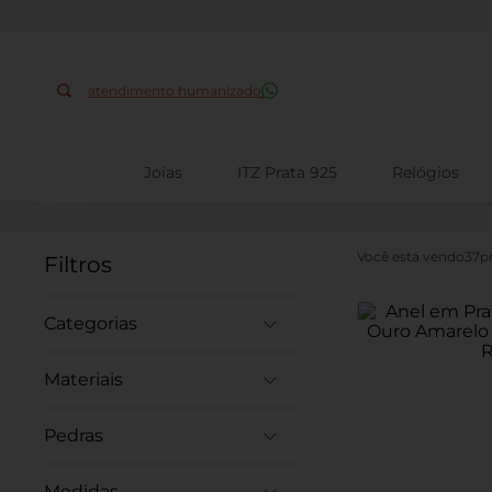
Busque aqui
atendimento humanizado
Joias
ITZ Prata 925
Relógios
37
Filtros
Gargantilhas
Anéis
Brincos
Prata 925
Pedras
Ouro Amarelo
Zircônia