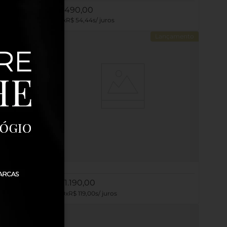
R$
490
,
00
9
R$
54
,
44
çamento
Lançamento
uro
Gargantilha em Prata 925 com banho de Ouro
Amarelo 18K e Zircônia - Requinte
R$
1
.
190
,
00
10
R$
119
,
00