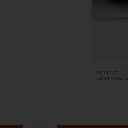
Gargantilha em Pr
Amarelo 18K e Zirc
R$
790
,
00
10
R$
79
,
00