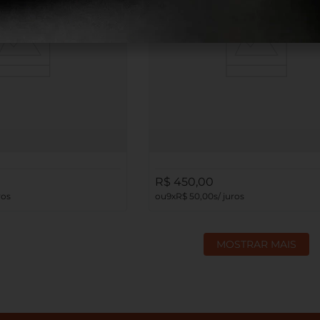
ata 925 com banho de Ouro
Anel em Prata 925 com banho de Our
ônia - Requinte
Amarelo 18K e Zircônia - Requinte
R$
450
,
00
9
R$
50
,
00
MOSTRAR MAIS