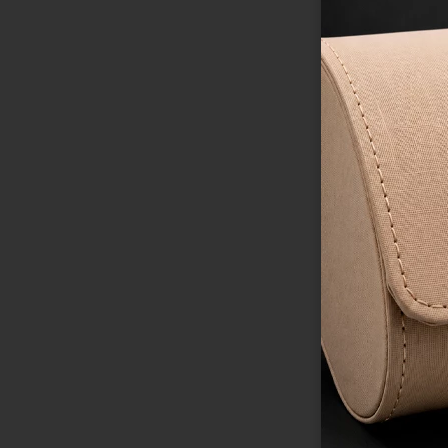
R$
490
,
00
9
R$
54
,
44
Brinco em Prata 9
Amarelo 18K com Z
R$
490
,
00
9
R$
54
,
44