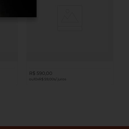
o
Brinco em Prata 925 com banho de Ouro
Amarelo 18K e Zircônia - Requinte
R$
590
,
00
10
R$
59
,
00