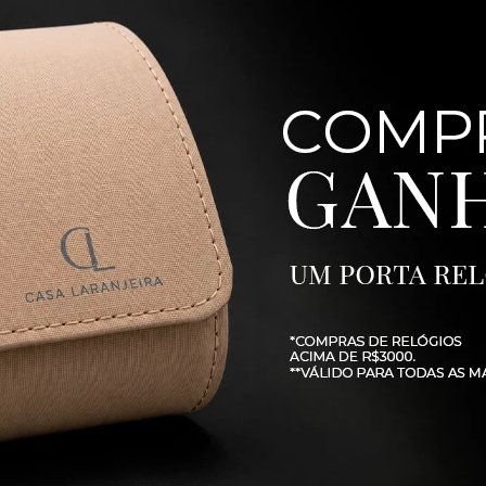
R$
790
,
00
10
R$
79
,
00
Lançamento
Lan
25 com banho de Ouro
Brinco em Prata 925 com banho de O
ircônia - Requinte
Amarelo 18K e Zircônia - Requinte
R$
590
,
00
10
R$
59
,
00
Lançamento