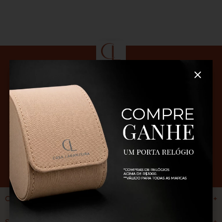
Cadastre-se para ficar por dentro das nossas novidades e
promoções
CADASTRAR
Cl joias
+