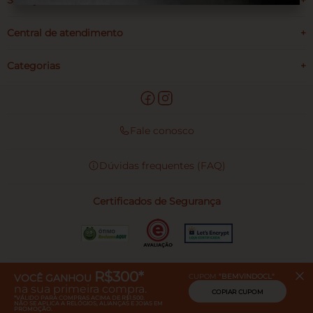
Serviços
+
Central de atendimento
+
Categorias
+
Fale conosco
Dúvidas frequentes (FAQ)
Certificados de Segurança
R$300*
Pague com
VOCÊ GANHOU
CUPOM
"
BEMVINDOCL
"
na sua primeira compra.
COPIAR CUPOM
*VÁLIDO PARA COMPRAS ACIMA DE R$1.500.
NÃO SE APLICA A RELÓGIOS, ALIANÇAS E JOIAS EM
PROMOÇÃO.