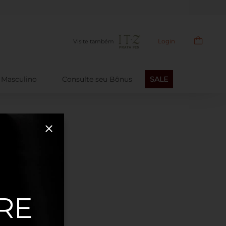
Login
Visite também
Masculino
Consulte seu Bônus
SALE